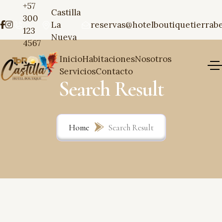
+57
Castilla
300
La
reservas@hotelboutiquetierrab
123
Nueva
4567
Inicio
Habitaciones
Nosotros
Servicios
Contacto
Search Result
Home
Search Result